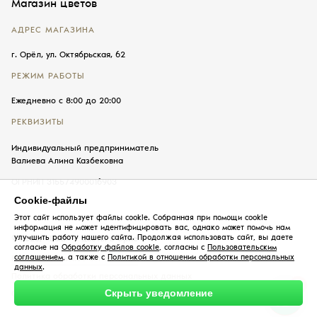
Магазин цветов
АДРЕС МАГАЗИНА
г. Орёл, ул. Октябрьская, 62
РЕЖИМ РАБОТЫ
Ежедневно с 8:00 до 20:00
РЕКВИЗИТЫ
Индивидуальный предприниматель
Валиева Алина Казбековна
ОГРНИП 315574900016903
Cookie-файлы
Этот сайт использует файлы cookie. Собранная при помощи cookie
информация не может идентифицировать вас, однако может помочь нам
улучшить работу нашего сайта. Продолжая использовать сайт, вы даете
© 2026, «Б&В» — цветы в Орле
согласие на
Обработку файлов cookie
, согласны с
Пользовательским
соглашением
, а также с
Политикой в отношении обработки персональных
Пользовательское соглашение
данных
.
Политика обработки персональных данных
Скрыть уведомление
Обработка файлов cookie