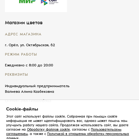
Магазин цветов
АДРЕС МАГАЗИНА
г. Орёл, ул. Октябрьская, 62
РЕЖИМ РАБОТЫ
Ежедневно с 8:00 до 20:00
РЕКВИЗИТЫ
Индивидуальный предприниматель
Валиева Алина Казбековна
ОГРНИП 315574900016903
Cookie-файлы
Этот сайт использует файлы cookie. Собранная при помощи cookie
информация не может идентифицировать вас, однако может помочь нам
улучшить работу нашего сайта. Продолжая использовать сайт, вы даете
© 2026, «Б&В» — цветы в Орле
согласие на
Обработку файлов cookie
, согласны с
Пользовательским
соглашением
, а также с
Политикой в отношении обработки персональных
Пользовательское соглашение
данных
.