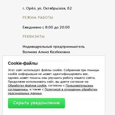
г. Орёл, ул. Октябрьская, 62
РЕЖИМ РАБОТЫ
Ежедневно с 8:00 до 20:00
РЕКВИЗИТЫ
Индивидуальный предприниматель
Валиева Алина Казбековна
ОГРНИП 315574900016903
Cookie-файлы
Этот сайт использует файлы cookie. Собранная при помощи
cookie информация не может идентифицировать вас,
однако может помочь нам улучшить работу нашего сайта.
Продолжая использовать сайт, вы даете согласие на
© 2026, «Б&В» — цветы в Орле
Обработку файлов cookie
, согласны с
Пользовательским
соглашением
, а также с
Политикой в отношении обработки
Пользовательское соглашение
персональных данных
.
Политика обработки персональных данных
Скрыть уведомление
Обработка файлов cookie